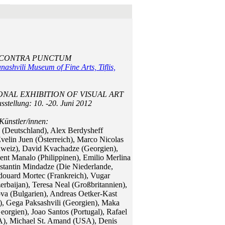
CONTRA PUNCTUM
ashvili Museum of Fine Arts, Tiflis,
ONAL EXHIBITION OF VISUAL ART
stellung: 10. -20. Juni 2012
Künstler/innen:
 (Deutschland), Alex Berdysheff
velin Juen (Österreich), Marco Nicolas
weiz), David Kvachadze (Georgien),
ent Manalo (Philippinen), Emilio Merlina
nstantin Mindadze (Die Niederlande,
douard Mortec (Frankreich), Vugar
rbaijan), Teresa Neal (Großbritannien),
va (Bulgarien), Andreas Oetker-Kast
), Gega Paksashvili (Georgien), Maka
orgien), Joao Santos (Portugal), Rafael
), Michael St. Amand (USA), Denis