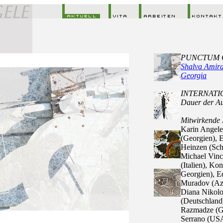
PUNCTUM 
Shalva Amiran
Georgia
INTERNATI
Dauer der Aus
Mitwirkende 
Karin Angele
(Georgien), E
Heinzen (Sch
Michael Vinc
(Italien), Ko
Georgien), E
Muradov (Aze
Diana Nikolo
(Deutschland
Razmadze (Ge
Serrano (USA